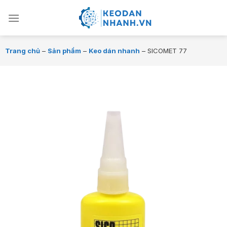
Chuyển
đến
nội
dung
Trang chủ
–
Sản phẩm
–
Keo dán nhanh
–
SICOMET 77