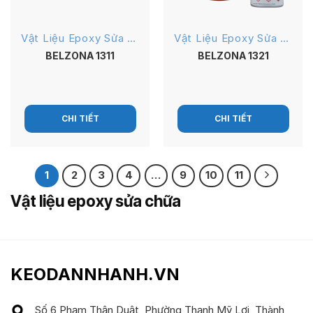
Vật Liệu Epoxy Sửa Chữa
Vật Liệu Epoxy Sửa Chữa
BELZONA 1311
BELZONA 1321
CHI TIẾT
CHI TIẾT
1
2
3
4
…
9
10
11
Vật liệu epoxy sửa chữa
KEODANNHANH.VN
Số 6 Phạm Thận Duật, Phường Thạnh Mỹ Lợi, Thành