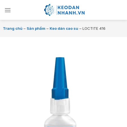
Chuyển
đến
nội
dung
Trang chủ
–
Sản phẩm
–
Keo dán cao su
–
LOCTITE 416