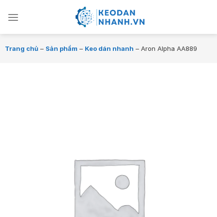
Chuyển
đến
nội
dung
Trang chủ
–
Sản phẩm
–
Keo dán nhanh
–
Aron Alpha AA889