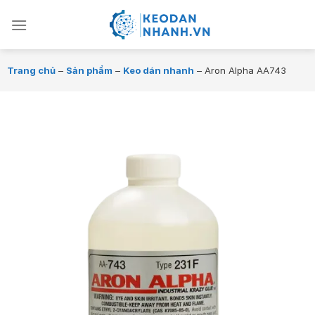
Chuyển
đến
nội
dung
Trang chủ
–
Sản phẩm
–
Keo dán nhanh
–
Aron Alpha AA743