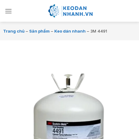
Chuyển
đến
nội
dung
Trang chủ
–
Sản phẩm
–
Keo dán nhanh
–
3M 4491