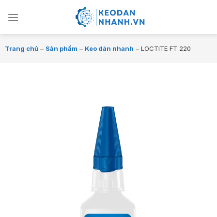
Chuyển
đến
nội
dung
Trang chủ
–
Sản phẩm
–
Keo dán nhanh
–
LOCTITE FT 220