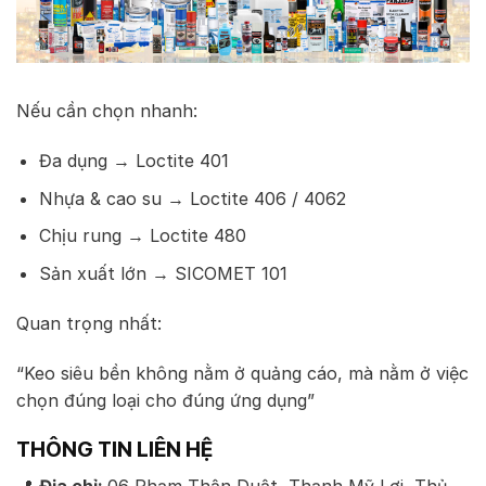
Nếu cần chọn nhanh:
Đa dụng → Loctite 401
Nhựa & cao su → Loctite 406 / 4062
Chịu rung → Loctite 480
Sản xuất lớn → SICOMET 101
Quan trọng nhất:
“Keo siêu bền không nằm ở quảng cáo, mà nằm ở việc
chọn đúng loại cho đúng ứng dụng”
THÔNG TIN LIÊN HỆ
📍
Địa chỉ:
06 Phạm Thận Duật, Thạnh Mỹ Lợi, Thủ