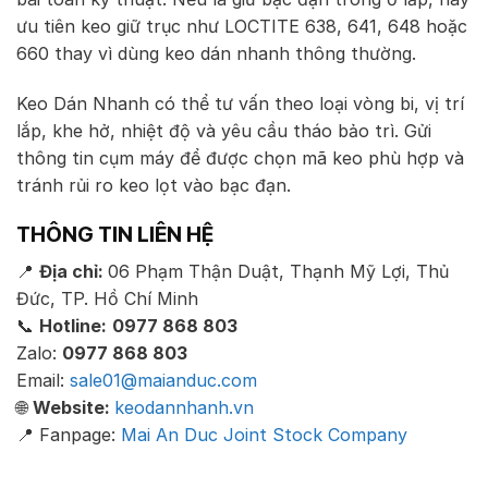
ưu tiên keo giữ trục như LOCTITE 638, 641, 648 hoặc
660 thay vì dùng keo dán nhanh thông thường.
Keo Dán Nhanh có thể tư vấn theo loại vòng bi, vị trí
lắp, khe hở, nhiệt độ và yêu cầu tháo bảo trì. Gửi
thông tin cụm máy để được chọn mã keo phù hợp và
tránh rủi ro keo lọt vào bạc đạn.
THÔNG TIN LIÊN HỆ
📍
Địa chỉ:
06 Phạm Thận Duật, Thạnh Mỹ Lợi, Thủ
Đức, TP. Hồ Chí Minh
📞
Hotline:
0977 868 803
Zalo:
0977 868 803
Email:
sale01@maianduc.com
🌐
Website:
keodannhanh.vn
📍 Fanpage:
Mai An Duc Joint Stock Company