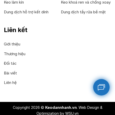
Keo làm kín
Keo khoá ren và chống xoay
Dung dịch hỗ trợ kết dính
Dung dịch tẩy rửa bề mặt
Liên kết
Giới thiệu
Thương hiệu
Đối tác
Bài viết
Liên hệ
Copyright 2026 ©
Keodannhanh.vn
. Web Design &
Optimization by
WSU.vn