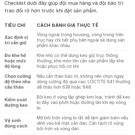
Checklist dưới đây giúp đội mua hàng và đội bảo trì
trao đổi rõ hơn trước khi đặt sản phẩm.
TIÊU CHÍ
CÁCH ĐÁNH GIÁ THỰC TẾ
Vòng ngoài trong housing, vòng trong trên
Xác định vị
trục hay chi tiết phụ bên ngoài sẽ dùng sản
trí cần giữ
phẩm khác nhau.
Đo khe hở
Khe nhỏ có thể dùng keo giữ trục thông
hoặc mức
thường; khe mòn lớn cần sản phẩm lấp khe
độ lỏng
hoặc phục hồi cơ khí.
Chọn cường
Nếu cần tháo bảo trì, không nên chọn ngay
độ theo nhu
dòng cường độ quá cao. LOCTITE 641 thường
cầu tháo
dễ tháo hơn 638 hoặc 648.
Bôi keo ở vùng lắp ghép kim loại, tránh để keo
Kiểm soát
bị đẩy vào phớt hoặc đường lăn khi ép vòng
đường keo
bi.
Mỡ bôi trơn vòng bi rất dễ làm giảm bám nếu
Vệ sinh
dính vào bề mặt cần dán. Cần tách rõ vùng
đúng cách
bôi trơn và vùng dán.