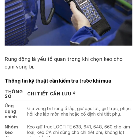
Rung động là yếu tố quan trọng khi chọn keo cho
cụm vòng bi.
Thông tin kỹ thuật cần kiểm tra trước khi mua
THÔNG
CHI TIẾT CẦN LƯU Ý
SỐ
Ứng
Giữ vòng bi trong ổ lắp, giữ bạc lót, giữ trục, phục
dụng
hồi khe lắp mòn nhẹ hoặc cố định chi tiết phụ.
chính
Nhóm
Keo giữ trục LOCTITE 638, 641, 648, 660 cho kim
keo
loại; keo CA chỉ dùng cho chi tiết phụ không lọt