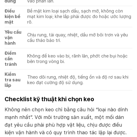
đúng
vào phần lăn.
Điều
Bề mặt kim loại sạch dầu, sạch mỡ, không còn
kiện bề
mạt kim loại; khe lắp phải được đo hoặc ước lượng
mặt
rõ.
Yêu cầu
Chịu rung, tải quay, nhiệt, dầu mỡ bôi trơn và yêu
vận
cầu tháo bảo trì.
hành
Điểm
Không để keo vào bi, rãnh lăn, phớt che bụi hoặc
cần
bên trong vòng bi.
tránh
Kiểm
Theo dõi rung, nhiệt độ, tiếng ồn và độ rơ sau khi
tra sau
keo đạt cường độ sử dụng.
lắp
Checklist kỹ thuật khi chọn keo
Không nên chọn keo chỉ bằng câu hỏi “loại nào dính
mạnh nhất”. Với môi trường sản xuất, một mối dán
đạt yêu cầu phải phù hợp vật liệu, chịu được điều
kiện vận hành và có quy trình thao tác lặp lại được.