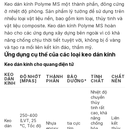
Keo dán kính Polyme MS một thành phần, đông cứng
ở nhiệt độ phòng. Sản phẩm lý tưởng để sử dụng trên
nhiều loại vật liệu nền, bao gồm kim loại, thủy tinh và
vật liệu composite. Keo dán kính Polyme MS hoàn
hảo cho các ứng dụng xây dựng bên ngoài vì có khả
năng chống chịu thời tiết tuyệt vời, không bị ố vàng
và tạo ra mối liên kết kín đáo, thẩm mỹ.
Ứng dụng cụ thể của các loại keo dán kính
Keo dán kính cho quang điện tử
KEO
ĐỘ NHỚT
THÀNH
BẢO
TÍNH
CHẤT
DÁN
[MPAS]
PHẦN
DƯỠNG*
CHẤT
NỀN
KÍNH
Nhiệt độ
chuyển
thủy
tinh rất
cao, khả
250-400
năng
Liên
Keo
(LVT, 25
Nhựa
tia cực
chống
kết
dán
°C, Tốc độ
epoxy
tím
hóa
thủy