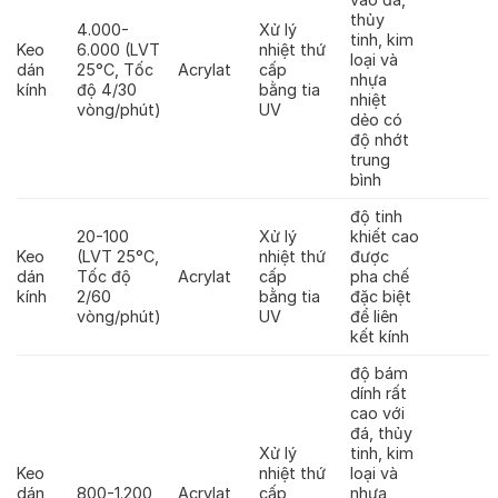
thủy
4.000-
Xử lý
tinh, kim
Keo
6.000 (LVT
nhiệt thứ
loại và
dán
25°C, Tốc
Acrylat
cấp
nhựa
kính
độ 4/30
bằng tia
nhiệt
vòng/phút)
UV
dẻo có
độ nhớt
trung
bình
độ tinh
20-100
Xử lý
khiết cao
Keo
(LVT 25°C,
nhiệt thứ
được
dán
Tốc độ
Acrylat
cấp
pha chế
kính
2/60
bằng tia
đặc biệt
vòng/phút)
UV
để liên
kết kính
độ bám
dính rất
cao với
đá, thủy
Xử lý
tinh, kim
Keo
nhiệt thứ
loại và
dán
800-1.200
Acrylat
cấp
nhựa