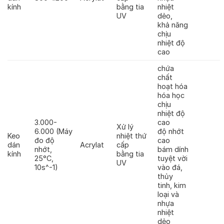
kính
bằng tia
nhiệt
UV
dẻo,
khả năng
chịu
nhiệt độ
cao
chứa
chất
hoạt hóa
hóa học
chịu
nhiệt độ
3.000-
cao
Xử lý
6.000 (Máy
độ nhớt
Keo
nhiệt thứ
đo độ
cao
dán
Acrylat
cấp
nhớt,
bám dính
kính
bằng tia
25°C,
tuyệt vời
UV
10s^-1)
vào đá,
thủy
tinh, kim
loại và
nhựa
nhiệt
dẻo