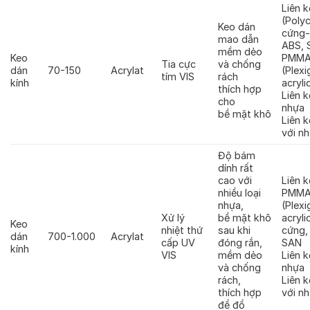
Liên 
(Poly
Keo dán
cứng-
mao dẫn
ABS, 
mềm dẻo
Keo
PMM
Tia cực
và chống
dán
70-150
Acrylat
(Plexi
tím VIS
rách
kính
acryli
thích hợp
Liên k
cho
nhựa
bề mặt khô
Liên k
với n
Độ bám
dính rất
cao với
Liên k
nhiều loại
PMM
nhựa,
(Plexi
Xử lý
bề mặt khô
acryli
Keo
nhiệt thứ
sau khi
cứng,
dán
700-1.000
Acrylat
cấp UV
đóng rắn,
SAN
kính
VIS
mềm dẻo
Liên k
và chống
nhựa
rách,
Liên k
thích hợp
với n
để đổ