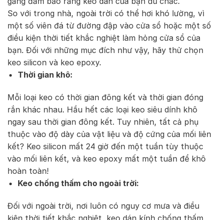
gắng đảm bảo rằng keo dán của bạn đủ chắc.
So với trong nhà, ngoài trời có thể hơi khó lường, vì
một số viên đá từ đường đập vào cửa sổ hoặc một số
điều kiện thời tiết khắc nghiệt làm hỏng cửa sổ của
bạn. Đối với những mục đích như vậy, hãy thử chọn
keo silicon và keo epoxy.
Thời gian khô:
Mỗi loại keo có thời gian đông kết và thời gian đóng
rắn khác nhau. Hầu hết các loại keo siêu dính khô
ngay sau thời gian đông kết. Tuy nhiên, tất cả phụ
thuộc vào độ dày của vật liệu và độ cứng của mối liên
kết? Keo silicon mất 24 giờ đến một tuần tùy thuộc
vào mối liên kết, và keo epoxy mất một tuần để khô
hoàn toàn!
Keo chống thấm cho ngoài trời:
Đối với ngoài trời, nơi luôn có nguy cơ mưa và điều
kiện thời tiết khắc nghiệt, keo dán kính chống thấm