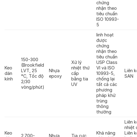
chứng
nhận theo
tiêu chuẩn
ISO 10993-
5
linh hoạt
được
chứng
nhận theo
tiêu chuẩn
150-300
Xử lý
USP Class
(Brookfield
Keo
nhiệt thứ
VI và ISO
LVT, 25
Nhựa
Liên 
dán
cấp
10993-5,
°C, Tốc độ
epoxy
SAN
kính
bằng tia
chống lại
2/30
UV
tất cả các
vòng/phút)
phương
pháp khử
trùng
thông
thường
Liên 
nhiệt
Keo
Khả năng
Liên 
2.700-
Nhựa
Tia cực