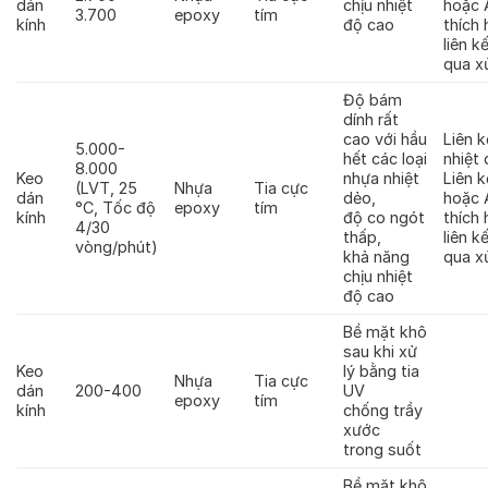
dán
chịu nhiệt
hoặc 
3.700
epoxy
tím
kính
độ cao
thích
liên k
qua xử
Độ bám
dính rất
cao với hầu
Liên 
5.000-
hết các loại
nhiệt
8.000
Keo
nhựa nhiệt
Liên 
(LVT, 25
Nhựa
Tia cực
dán
dẻo,
hoặc 
°C, Tốc độ
epoxy
tím
kính
độ co ngót
thích
4/30
thấp,
liên k
vòng/phút)
khả năng
qua xử
chịu nhiệt
độ cao
Bề mặt khô
sau khi xử
Keo
lý bằng tia
Nhựa
Tia cực
dán
200-400
UV
epoxy
tím
kính
chống trầy
xước
trong suốt
Bề mặt khô