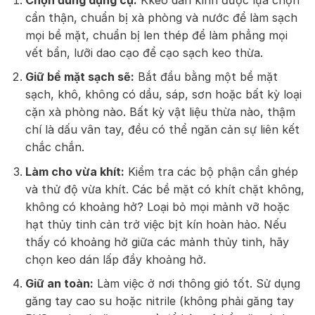
cẩn thận, chuẩn bị xà phòng và nước để làm sạch
mọi bề mặt, chuẩn bị len thép để làm phẳng mọi
vết bẩn, lưỡi dao cạo để cạo sạch keo thừa.
Giữ bề mặt sạch sẽ:
Bắt đầu bằng một bề mặt
sạch, khô, không có dầu, sáp, sơn hoặc bất kỳ loại
cặn xà phòng nào. Bất kỳ vật liệu thừa nào, thậm
chí là dấu vân tay, đều có thể ngăn cản sự liên kết
chắc chắn.
Làm cho vừa khít:
Kiểm tra các bộ phận cần ghép
và thử độ vừa khít. Các bề mặt có khít chặt không,
không có khoảng hở? Loại bỏ mọi mảnh vỡ hoặc
hạt thủy tinh cản trở việc bịt kín hoàn hảo. Nếu
thấy có khoảng hở giữa các mảnh thủy tinh, hãy
chọn keo dán lấp đầy khoảng hở.
Giữ an toàn:
Làm việc ở nơi thông gió tốt. Sử dụng
găng tay cao su hoặc nitrile (không phải găng tay