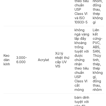
theo tiêu
nhôm,
chuẩn
đồng
USP
thau,
Class VI
thép
và ISO
không
10933-5
gỉ
không
Liên
ngả vàng
kết
lấp đầy
cứng-
khoảng
PVC,
trống
ABS,
tuyệt vời
SAN,
Xử lý
Keo
được
Thủy
3.000-
nhiệt thứ
dán
Acrylat
chứng
tinh,
6.000
cấp UV
kính
nhận
thép,
VIS
theo tiêu
thép
chuẩn
không
USP
gỉ,
Class VI
đồng
cắt
thau,
mỏng
nhôm
bám dính
tuyệt vời
vào đá,