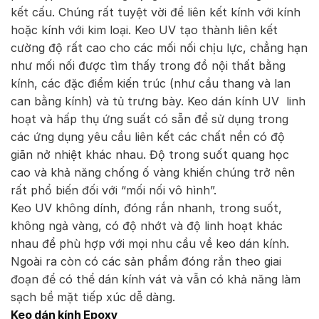
kết cấu. Chúng rất tuyệt vời để liên kết kính với kính
hoặc kính với kim loại. Keo UV tạo thành liên kết
cường độ rất cao cho các mối nối chịu lực, chẳng hạn
như mối nối được tìm thấy trong đồ nội thất bằng
kính, các đặc điểm kiến ​​trúc (như cầu thang và lan
can bằng kính) và tủ trưng bày. Keo dán kính UV linh
hoạt và hấp thụ ứng suất có sẵn để sử dụng trong
các ứng dụng yêu cầu liên kết các chất nền có độ
giãn nở nhiệt khác nhau. Độ trong suốt quang học
cao và khả năng chống ố vàng khiến chúng trở nên
rất phổ biến đối với “mối nối vô hình”.
Keo UV không dính, đóng rắn nhanh, trong suốt,
không ngả vàng, có độ nhớt và độ linh hoạt khác
nhau để phù hợp với mọi nhu cầu về keo dán kính.
Ngoài ra còn có các sản phẩm đóng rắn theo giai
đoạn để có thể dán kính vát và vẫn có khả năng làm
sạch bề mặt tiếp xúc dễ dàng.
Keo dán kính Epoxy