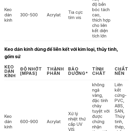
độ bền
Keo
bóc tách
Tia cực
dán
300-500
Acrylat
cao,
tím vis
kính
thích hợp
cho liên
kết diện
tích lớn
Keo dán kính dùng để liên kết với kim loại, thủy tinh,
gốm sứ
KEO
ĐỘ NHỚT
THÀNH
BẢO
TÍNH
CHẤT
DÁN
[MPAS]
PHẦN
DƯỠNG*
CHẤT
NỀN
KÍNH
không
Liên
ngả
kết
vàng,
cứng-
đặc tính
PVC,
chảy
ABS,
tuyệt vời
SAN,
Xử lý
Keo
được
Thủy
nhiệt thứ
dán
600-900
Acrylat
chứng
tinh,
cấp UV
kính
nhận
thép,
VIS