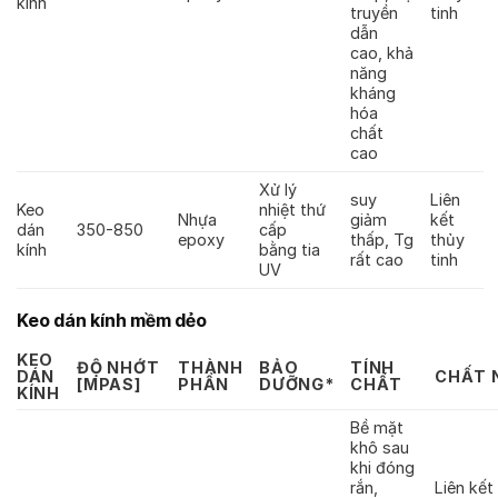
kính
truyền
tinh
dẫn
cao, khả
năng
kháng
hóa
chất
cao
Xử lý
suy
Liên
Keo
nhiệt thứ
Nhựa
giảm
kết
dán
350-850
cấp
epoxy
thấp, Tg
thủy
kính
bằng tia
rất cao
tinh
UV
Keo dán kính mềm dẻo
KEO
ĐỘ NHỚT
THÀNH
BẢO
TÍNH
DÁN
CHẤT 
[MPAS]
PHẦN
DƯỠNG*
CHẤT
KÍNH
Bề mặt
khô sau
khi đóng
rắn,
Liên kết