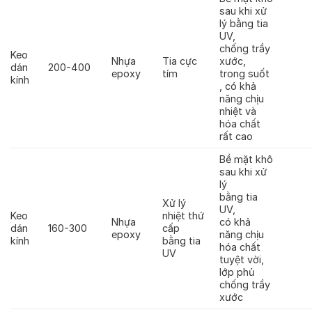
sau khi xử
lý bằng tia
UV,
chống trầy
Keo
Nhựa
Tia cực
xước,
dán
200-400
epoxy
tím
trong suốt
kính
, có khả
năng chịu
nhiệt và
hóa chất
rất cao
Bề mặt khô
sau khi xử
lý
bằng tia
Xử lý
UV,
Keo
nhiệt thứ
Nhựa
có khả
dán
160-300
cấp
epoxy
năng chịu
kính
bằng tia
hóa chất
UV
tuyệt vời,
lớp phủ
chống trầy
xước