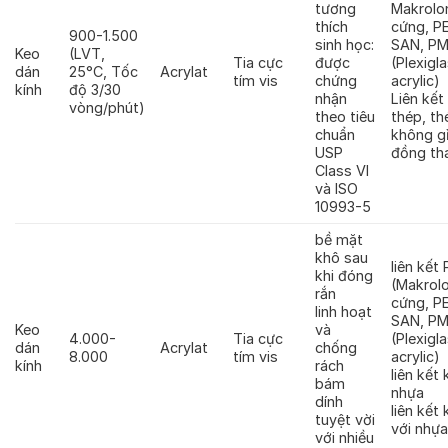
tương
Makrolo
thích
cứng, P
900-1.500
sinh học:
SAN, P
Keo
(LVT,
Tia cực
được
(Plexigl
dán
25°C, Tốc
Acrylat
tím vis
chứng
acrylic)
kính
độ 3/30
nhận
Liên kết 
vòng/phút)
theo tiêu
thép, th
chuẩn
không g
USP
đồng th
Class VI
và ISO
10993-5
bề mặt
khô sau
liên kết
khi đóng
(Makrol
rắn
cứng, P
linh hoạt
SAN, P
Keo
và
4.000-
Tia cực
(Plexigl
dán
Acrylat
chống
8.000
tím vis
acrylic)
kính
rách
liên kết 
bám
nhựa
dính
liên kết 
tuyệt vời
với nhự
với nhiều