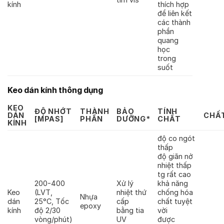
kính
thích hợp
để liên kết
các thành
phần
quang
học
trong
suốt
Keo dán kính thông dụng
KEO
ĐỘ NHỚT
THÀNH
BẢO
TÍNH
DÁN
CHẤ
[MPAS]
PHẦN
DƯỠNG*
CHẤT
KÍNH
độ co ngót
thấp
độ giãn nở
nhiệt thấp
tg rất cao
200-400
Xử lý
khả năng
Keo
(LVT,
nhiệt thứ
chống hóa
Nhựa
dán
25°C, Tốc
cấp
chất tuyệt
epoxy
kính
độ 2/30
bằng tia
vời
vòng/phút)
UV
được