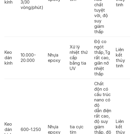
kính
3/30
chất
tinh
vòng/phút)
tuyệt
vời, độ
suy
giảm
thấp
Độ co
Xử lý
ngót
Liên
Keo
nhiệt thứ
thấp,Tg
10.000-
Nhựa
kết
dán
cấp
rất cao,
20.000
epoxy
thủy
kính
bằng tia
giãn nở
tinh
UV
nhiệt
thấp
Chất
độn có
cấu trúc
nano có
độ
dẫn điện
rất cao,
độ suy
Liên
Keo
Nhựa
tia cực
giảm
kết
dán
600-1.250
epoxy
tím
thấp, độ
thủy