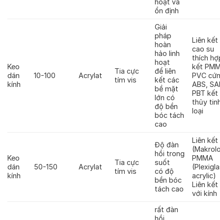
hoạt và
ổn định
Giải
pháp
Liên kết
hoàn
cao su
hảo linh
thích hợ
hoạt
Keo
kết PMM
Tia cực
để liên
dán
10-100
Acrylat
PVC cứn
tím vis
kết các
kính
ABS, SA
bề mặt
PBT kết
lớn có
thủy tin
độ bền
loại
bóc tách
cao
Liên kết
Độ đàn
(Makrol
hồi trong
Keo
PMMA
Tia cực
suốt
dán
50-150
Acrylat
(Plexigl
tím vis
có độ
kính
acrylic)
bền bóc
Liên kết
tách cao
với kính
rất đàn
hồi,