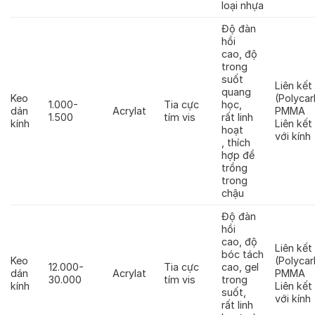
loại nhựa
Độ đàn
hồi
cao, độ
trong
suốt
Liên kết
quang
Keo
(Polycar
1.000-
Tia cực
học,
dán
Acrylat
PMMA
1.500
tím vis
rất linh
kính
Liên kết
hoạt
với kính
, thích
hợp để
trồng
trong
chậu
Độ đàn
hồi
cao, độ
Liên kết
bóc tách
Keo
(Polycar
12.000-
Tia cực
cao, gel
dán
Acrylat
PMMA
30.000
tím vis
trong
kính
Liên kết
suốt,
với kính
rất linh