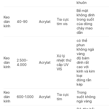
khuôn
Bề mặt
không dính
Keo
Tia cực
trong suốt
dán
40-90
Acrylat
tím vis
của dòng
kính
chảy mao
dẫn
có thể
phun
không ngả
vàng
Xử lý
Keo
độ bám
2.500-
nhiệt thứ
dán
Acrylat
dính rất
4.000
cấp UV
kính
cao với
VIS
kính và kim
loại
đóng rắn
kép
Keo
Trong
Tia cực
dán
600-1.000
Acrylat
suốt không
tím
kính
ngả vàng