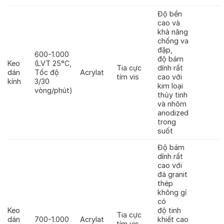
Độ bền
cao và
khả năng
chống va
đập,
600-1.000
độ bám
Keo
(LVT 25°C,
Tia cực
dính rất
dán
Tốc độ
Acrylat
tím vis
cao với
kính
3/30
kim loại
vòng/phút)
thủy tinh
và nhôm
anodized
trong
suốt
Độ bám
dính rất
cao với
đá granit
thép
không gỉ
có
Keo
độ tinh
Tia cực
dán
700-1.000
Acrylat
khiết cao
tím vis