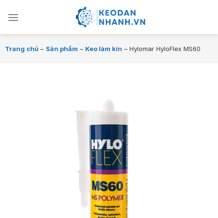
Chuyển
đến
nội
dung
Trang chủ
–
Sản phẩm
–
Keo làm kín
–
Hylomar HyloFlex MS60