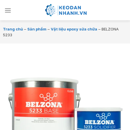
Chuyển
đến
nội
dung
Trang chủ
–
Sản phẩm
–
Vật liệu epoxy sửa chữa
–
BELZONA
5233