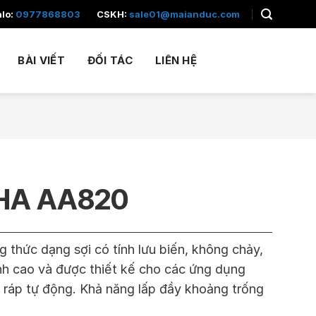
alo:
0977868803
CSKH:
sale01@maianduc.com
BÀI VIẾT
ĐỐI TÁC
LIÊN HỆ
HA AA820
 thức dạng sợi có tính lưu biến, không chảy,
nh cao và được thiết kế cho các ứng dụng
 ráp tự động. Khả năng lấp đầy khoảng trống