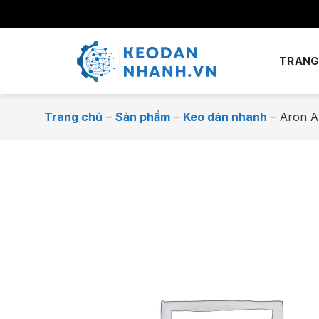
Chuyển
đến
nội
dung
TRANG
Trang chủ
–
Sản phẩm
–
Keo dán nhanh
–
Aron A