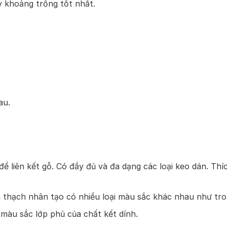
y khoảng trống tốt nhất.
au.
ể liên kết gỗ. Có đầy đủ và đa dạng các loại keo dán. Th
hạch nhân tạo có nhiều loại màu sắc khác nhau như tron
àu sắc lớp phủ của chất kết dính.