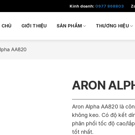
Kinh doanh:
0977 868803
Z
 CHỦ
GIỚI THIỆU
SẢN PHẨM
THƯƠNG HIỆU
lpha AA820
ARON ALP
Aron Alpha AA820 là công
không keo. Có độ kết dí
phân phối tốc độ cao/lắp
tốt nhất.