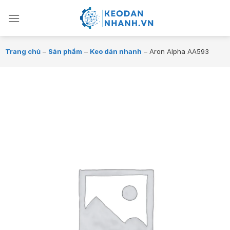
Chuyển
đến
nội
dung
Trang chủ
–
Sản phẩm
–
Keo dán nhanh
–
Aron Alpha AA593