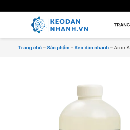
Chuyển
đến
nội
dung
TRANG
Trang chủ
–
Sản phẩm
–
Keo dán nhanh
–
Aron A