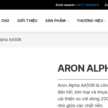
Kinh doanh:
0977 868803
Z
 CHỦ
GIỚI THIỆU
SẢN PHẨM
THƯƠNG HIỆU
lpha AA508
ARON ALP
Aron Alpha AA508 là côn
đàn hồi, kim loại và nhự
cải thiện so với dòng 20
nhỏ giữa các chất nền.