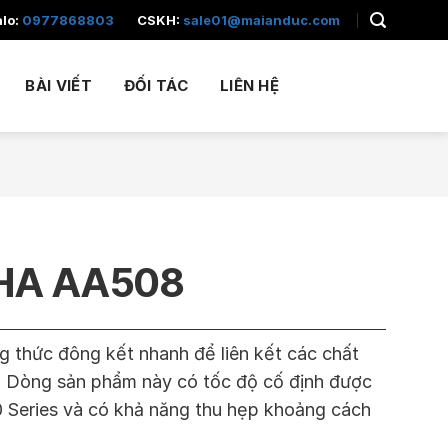
alo:
0977868803
CSKH:
sale01@maianduc.com
BÀI VIẾT
ĐỐI TÁC
LIÊN HỆ
HA AA508
g thức đông kết nhanh để liên kết các chất
a. Dòng sản phẩm này có tốc độ cố định được
0 Series và có khả năng thu hẹp khoảng cách