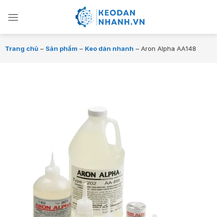
Chuyển
đến
nội
dung
Trang chủ
–
Sản phẩm
–
Keo dán nhanh
–
Aron Alpha AA148