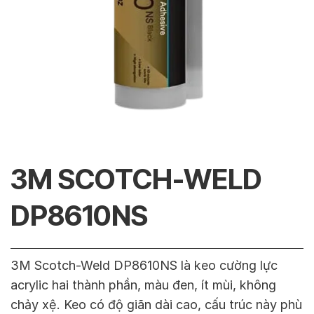
3M SCOTCH-WELD
DP8610NS
3M Scotch-Weld DP8610NS là keo cường lực
acrylic hai thành phần, màu đen, ít mùi, không
chảy xệ. Keo có độ giãn dài cao, cấu trúc này phù