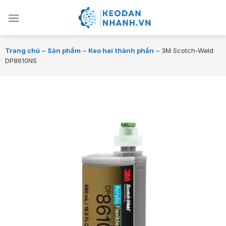
Chuyển
đến
nội
dung
Trang chủ
–
Sản phẩm
–
Keo hai thành phần
–
3M Scotch-Weld
DP8610NS