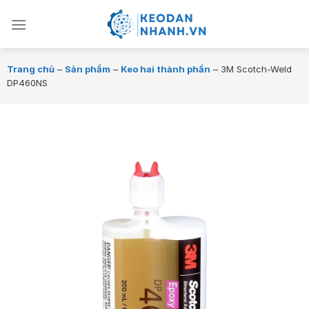
Chuyển
đến
nội
dung
Trang chủ
–
Sản phẩm
–
Keo hai thành phần
–
3M Scotch-Weld
DP460NS